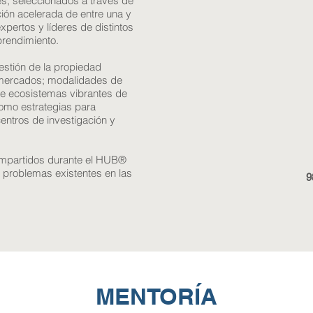
s, seleccionados a través de
ión acelerada de entre una y
ertos y líderes de distintos
prendimiento.
estión de la propiedad
de mercados; modalidades de
e ecosistemas vibrantes de
 como estrategias para
entros de investigación y
compartidos durante el HUB®
r problemas existentes en las
9
MENTORÍA