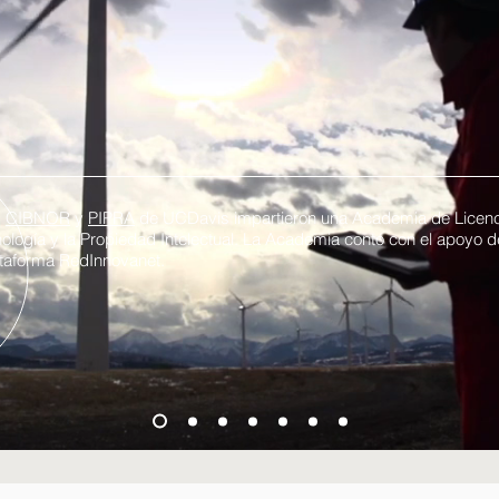
,
CIBNOR
y
PIPRA
de UCDavis impartieron una Academia de Licenc
nología y la Propiedad Intelectual. La Academia contó con el apoyo
lataforma RedInnovanet.