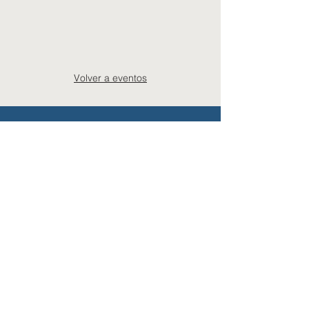
Volver a eventos
Suscríbete a la lista de difusión de
COMCYTCentral
Correo Electrónico
Nombre
Apellidos (opcional)
Lenguaje preferido